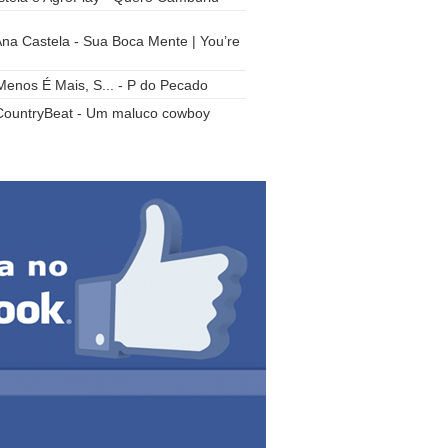
Ana Castela - Sua Boca Mente | You’re
enos É Mais, S... - P do Pecado
CountryBeat - Um maluco cowboy