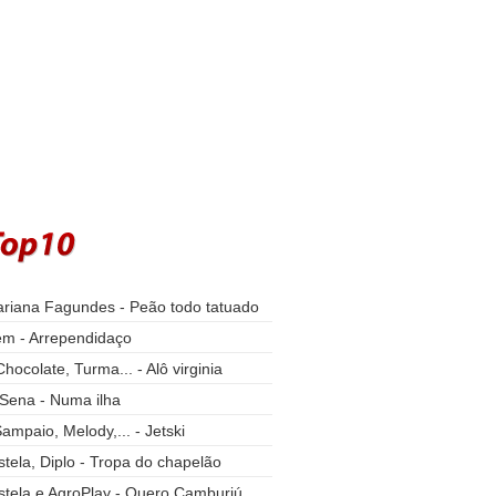
ariana Fagundes - Peão todo tatuado
m - Arrependidaço
hocolate, Turma... - Alô virginia
Sena - Numa ilha
ampaio, Melody,... - Jetski
tela, Diplo - Tropa do chapelão
tela e AgroPlay - Quero Camburiú