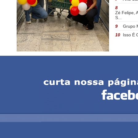
8
Zé Felipe, 
S...
9
Grupo M
10
Isso É 