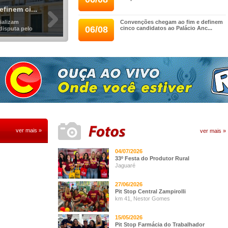
finem ci...
ializam
Convenções chegam ao fim e definem
06/08
cinco candidatos ao Palácio Anc...
disputa pelo
ver mais »
ver mais »
04/07/2026
33º Festa do Produtor Rural
Jaguaré
27/06/2026
Pit Stop Central Zampirolli
km 41, Nestor Gomes
15/05/2026
Pit Stop Farmácia do Trabalhador