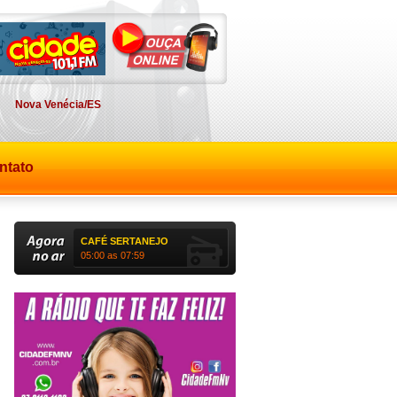
Nova Venécia/ES
ntato
CAFÉ SERTANEJO
05:00 as 07:59