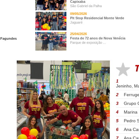
Capixaba
São Gabriel da Palha
09/05/2026
Pit Stop Residencial Monte Verde
Jaguaré
25/04/2026
Festa de 72 anos de Nova Venécia
a Fagundes
Parque de exposição ...
1
Jeninho, M
2
Ferruge
3
Grupo C
4
Marina 
5
Pedro S
6
Ana Cas
7
Ana Cas