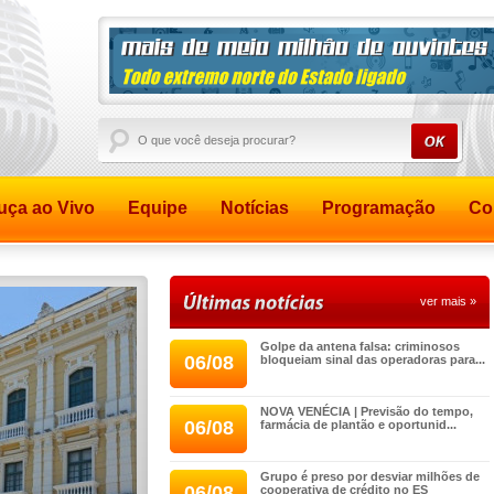
uça ao Vivo
Equipe
Notícias
Programação
Co
ver mais »
Golpe da antena falsa: criminosos
06/08
bloqueiam sinal das operadoras para...
NOVA VENÉCIA | Previsão do tempo,
06/08
farmácia de plantão e oportunid...
Grupo é preso por desviar milhões de
06/08
cooperativa de crédito no ES